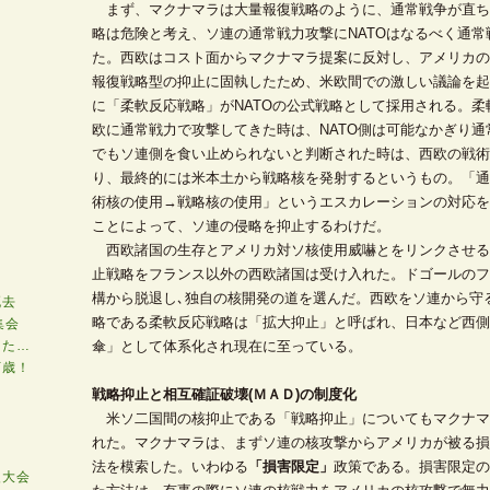
まず、マクナマラは大量報復戦略のように、通常戦争が直ち
略は危険と考え、ソ連の通常戦力攻撃にNATOはなるべく通
た。西欧はコスト面からマクナマラ提案に反対し、アメリカの
報復戦略型の抑止に固執したため、米欧間での激しい議論を起
に「柔軟反応戦略」がNATOの公式戦略として採用される。
欧に通常戦力で攻撃してきた時は、NATO側は可能なかぎり
でもソ連側を食い止められないと判断された時は、西欧の戦術
り、最終的には米本土から戦略核を発射するというもの。「通
術核の使用→戦略核の使用」というエスカレーションの対応を
ことによって、ソ連の侵略を抑止するわけだ。
西欧諸国の生存とアメリカ対ソ核使用威嚇とをリンクさせる
止戦略をフランス以外の西欧諸国は受け入れた。ドゴールのフ
ス
構から脱退し､独自の核開発の道を選んだ。西欧をソ連から守
死去
略である柔軟反応戦略は「拡大抑止」と呼ばれ、日本など西側
集会
った…
傘」として体系化され現在に至っている。
万歳！
戦略抑止と相互確証破壊(ＭＡＤ)の制度化
米ソ二国間の核抑止である「戦略抑止」についてもマクナマ
れた。マクナマラは、まずソ連の核攻撃からアメリカが被る損
法を模索した。いわゆる
「損害限定」
政策である。損害限定の
火大会