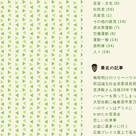
音楽・文化 (8)
社民党 (56)
共産党 (1)
その他の政党 (19)
原水禁運動 (7)
労働運動 (8)
運動一般 (14)
資料庫 (34)
人々 (18)
最近の記事
梅雨明けのツリーハウ
田辺誠元社会党委員長
見津毅さん没後20年で
ハーレーを買ってしま
大型自動二輪教習卒業
ハロウィンはアリスに
かめたか音楽会
悲しい出来事
お盆に墓参りに行く
広報ブレイス屋上で花