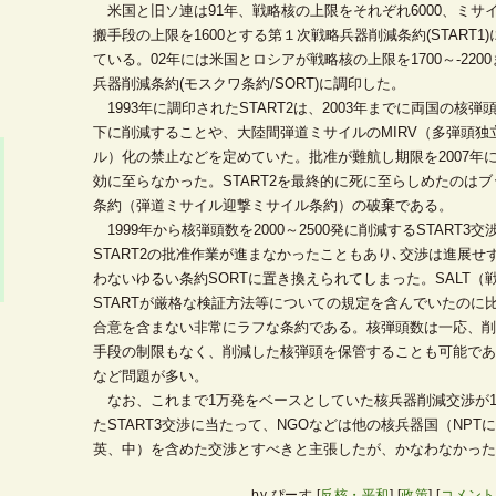
米国と旧ソ連は91年、戦略核の上限をそれぞれ6000、ミサ
搬手段の上限を1600とする第１次戦略兵器削減条約(START1
ている。02年には米国とロシアが戦略核の上限を1700～-22
兵器削減条約(モスクワ条約/SORT)に調印した。
1993年に調印されたSTART2は、2003年までに両国の核弾頭数を
下に削減することや、大陸間弾道ミサイルのMIRV（多弾頭独
ル）化の禁止などを定めていた。批准が難航し期限を2007年
効に至らなかった。START2を最終的に死に至らしめたのはブ
条約（弾道ミサイル迎撃ミサイル条約）の破棄である。
1999年から核弾頭数を2000～2500発に削減するSTART3
START2の批准作業が進まなかったこともあり､交渉は進展
わないゆるい条約SORTに置き換えられてしまった。SALT（
STARTが厳格な検証方法等についての規定を含んでいたのに比
合意を含まない非常にラフな条約である。核弾頭数は一応、削
手段の制限もなく、削減した核弾頭を保管することも可能であ
など問題が多い。
なお、これまで1万発をベースとしていた核兵器削減交渉が1
たSTART3交渉に当たって、NGOなどは他の核兵器国（NPT
英、中）を含めた交渉とすべきと主張したが、かなわなかった
by
ぴーす
[
反核・平和
]
[
政策
]
[
コメント(