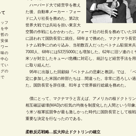
ハーバード大で経営学を教え
た後、自動車メーカー・フォー
いて
ドに入り社長を務めた。第2次
タッフ
世界大戦では兵站を担い東京大
題を中
空襲の作戦にもかかわった。フォード社の社長を務めていた19
崎哲の
に請われて国防長官に就任。68年まで務めた。マクナマラ長
交安保
トナム戦争にのめり込み、当初数百人だったベトナム駐留米兵の
フワー
7000人、68年には53万5000にも増加した。62年に旧ソ連
趣味の
米ソが対立したキューバ危機に対応し、統計など経営手法を用
を中心
いてい
に取り組んだ。
ログの
95年に出版した回顧録『ベトナムの悲劇と教訓』では、「
解で
定に参加した米国の幹部たちは…間違った。非常に恐ろしい過
た。国防長官を辞任後、81年まで世界銀行総裁を務めた。
僕にとって、マクナマラと言えば、アメリカの核ドクトリン
相互確証破壊(MAD)の狂気の均衡を制度化した人間という印象
う米ソ核軍拡競争が最も激しかった時代に国防長官として核戦
重要な決定を行なったのである。
柔軟反応戦略…拡大抑止ドクトリンの確立