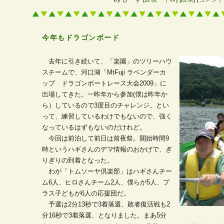
今年もドラゴンボード
―
去年に引き続いて、「楽園」のツリーハウ
スチームで、河口湖「MtFuji ラベンダーカ
ップ ドラゴンボートレース大会2009」に
出場してきた。一昨年から参加(僕は昨年か
ら）しているので3度目のチャレンジ。とい
って、練習しているわけでもないので、強く
なっているはずもないのだけれど。
今回は前泊して前日は前夜祭。開始時間9
時というハギさんのデマ情報のおかげで、ぎ
りぎりの到着となった。
わが「トムソーヤ倶楽部」はハギさんチー
ム6人、ヒロさんチーム2人、僕らが5人、プ
ラス子どもが6人の応援団だ。
予選は2分13秒で3着落選、敗者復活戦も2
分16秒で3着落選、となりました。まあ5分