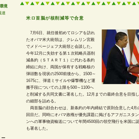
環境
議連
米ロ首脳が核削減等で合意
―
7月6日、就任後初めてロシアを訪れ
たオバマ米大統領は、クレムリン宮殿
でメドベージェフ大統領と会談した。
今年12月に失効する第１次戦略兵器削
減条約（ＳＴＡＲＴ１）に代わる条約
締結に向け、両国が保有する戦略核の
弾頭数を現状の2500前後から、1500～
1675に、弾道ミサイルや爆撃機など運
搬手段についての上限を500～1100へ
と削減する共同文書に署名した。12月までの最終合意を目指
の細部を詰める。
両首脳の顔合わせは、新条約の年内締結で原則合意した4月
回目だ。同時にオバマ政権が優先課題に掲げるアフガニスタン
ンへの軍事物資輸送について年間4500回の領空飛行を米国に
も署名した。
ター