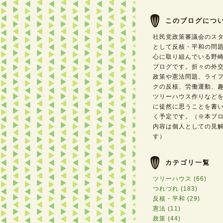
このブログにつ
社民党政策審議会のス
として反核・平和の問
心に取り組んでいる野
ブログです。折々の外
政策や憲法問題、ライ
クの反核、労働運動、
ツリーハウス作りなど
に徒然に思うことを書
く予定です。（※本ブ
内容は個人としての見
す）
カテゴリ一覧
ツリーハウス (66)
つれづれ (183)
反核・平和 (29)
憲法 (11)
政策 (44)