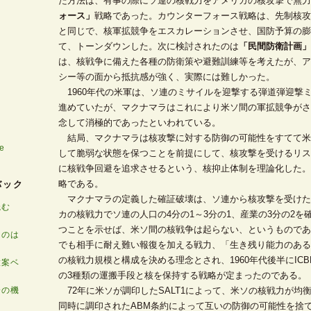
た方法は、有事の際にソ連の核戦力をアメリカの核攻撃で無力
ォース」
戦略であった。カウンターフォース戦略は、先制核攻
と同じで、核軍拡競争をエスカレーションさせ、国防予算の膨
て、トーンダウンした。次に検討されたのは
「民間防衛計画」
は、核戦争に備えた各種の防衛策や避難訓練等を考えたが、ア
シー等の面から抵抗感が強く、実際には難しかった。
1960年代の米軍は、ソ連のミサイルを迎撃する弾道弾迎撃ミサ
進めていたが、マクナマラはこれにより米ソ間の軍拡競争がさ
念して消極的であったといわれている。
結局、マクナマラは核攻撃に対する防御の可能性をすてて米
e
して脆弱な状態を保つことを前提にして、核攻撃を受けるリス
に核戦争回避を追求させるという、核抑止体制を理論化した。
略である。
バック
マクナマラの定義した確証破壊は、ソ連から核攻撃を受けた
読む
カの核戦力でソ連の人口の4分の1～3分の1、産業の3分の2を
つことを示せば、米ソ間の核戦争は起らない、というものであ
くのは
でも相手に耐え難い報復を加える戦力、「生き残り能力のある
の核戦力規模と構成を決める理念とされ、1960年代後半にICB
意案ベ
の3種類の運搬手段と核を保持する戦略が定まったのである。
会の機
72年に米ソが調印したSALT1によって、米ソの核戦力が均
同時に調印されたABM条約によって互いの防御の可能性を捨