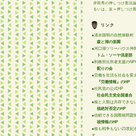
岸田秀の押しつけ憲法
るいは、反＝押しつけ
リンク
●清水国明の自然体験村
森と湖の楽園
●河口湖ツリーハウス仲
トム・ソーヤ倶楽部
●刑務所出所者支援のNP
配りの会
●労働を生活を社会を変
『労働情報』のHP
●社民党の公式HP
社会民主党全国連合
●核と人類は共存できな
核絶対否定のHP
●信頼できる国際核問題
核情報のHP
●核も戦争もない21世紀
す