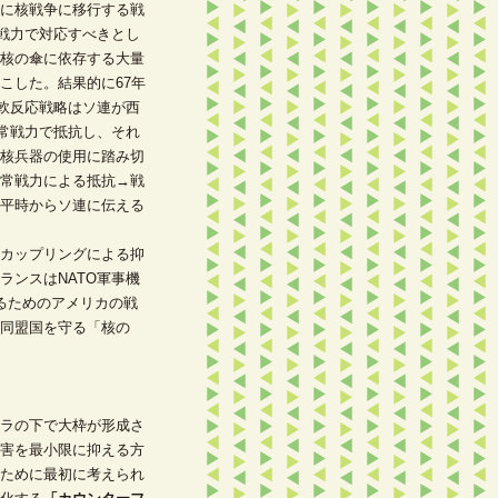
に核戦争に移行する戦
常戦力で対応すべきとし
核の傘に依存する大量
こした。結果的に67年
柔軟反応戦略はソ連が西
通常戦力で抵抗し、それ
核兵器の使用に踏み切
常戦力による抵抗→戦
平時からソ連に伝える
カップリングによる抑
ランスはNATO軍事機
るためのアメリカの戦
同盟国を守る「核の
ラの下で大枠が形成さ
害を最小限に抑える方
ために最初に考えられ