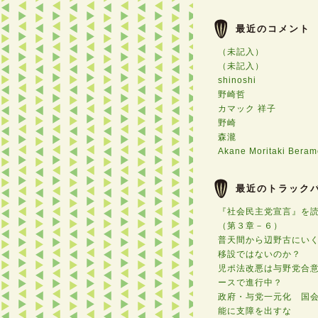
最近のコメント
（未記入）
（未記入）
shinoshi
野崎哲
カマック 祥子
野崎
森瀧
Akane Moritaki Beram
最近のトラック
『社会民主党宣言』を
（第３章－６）
普天間から辺野古にい
移設ではないのか？
児ポ法改悪は与野党合
ースで進行中？
政府・与党一元化 国
能に支障を出すな