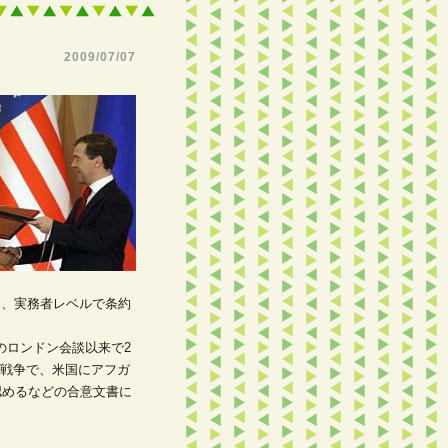
2009/07/07
し、実務者レベルで条約
のロンドン会談以来で2
戦争で、米国にアフガ
認めるなどの合意文書に