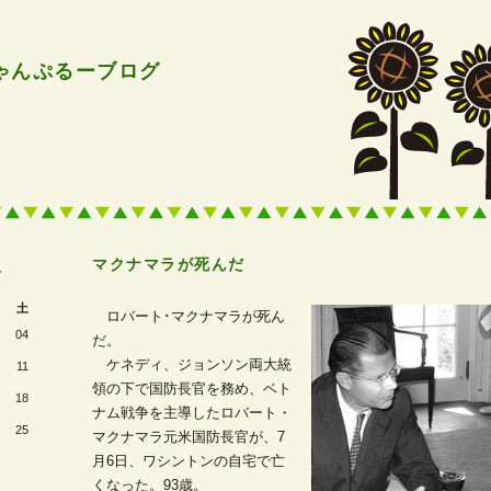
ゃんぷるーブログ
マクナマラが死んだ
―
>
土
ロバート･マクナマラが死ん
04
だ。
ケネディ、ジョンソン両大統
11
領の下で国防長官を務め、ベト
18
ナム戦争を主導したロバート・
25
マクナマラ元米国防長官が、7
月6日、ワシントンの自宅で亡
くなった。93歳。