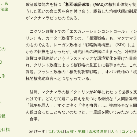
論、あ
確証破壊能力を持つ
「相互確証破壊」(MAD)
の核抑止体制が制
憲法論
うした互いの命に刃を突き付け合う、膠着した均衡状態の制度
がマクナマラだったのである。
ニクソン政権下での「エスカレーションコントロール」（シ
リン）も、カーター政権下での、「相殺戦略」も、マクナマラ
のものである。レーガン政権は「戦略防衛構想」（SDI）によ
間の
からの転換をはかったが、研究計画の段階に止まった。冷戦終
政権は冷戦終結というドラスティックな環境変化を受けた目前
O
れ、クリント政権によって核戦略の見直しに着手された。これ
課題。ブッシュ政権の「核先制攻撃戦略」、オバマ政権の「核
える
極的核廃絶宣言へとつながっている。
結局、マクナマラの核ドクトリンが40年にわたって世界を
わけです。どんな問題にも答えを見つける傲慢な「人間計算機
い
「戦争犯罪人」、すぐに泣く「泣き虫男」…。複雑怪奇な人間
ん僕は会ったこともないのだけど、一度話を聞いてみたかった
情報
合掌。
を目指
by
ぴーす
[
つれづれ
]
[
反核・平和
]
[
原水禁運動
]
[
人々
]
[
コメント(