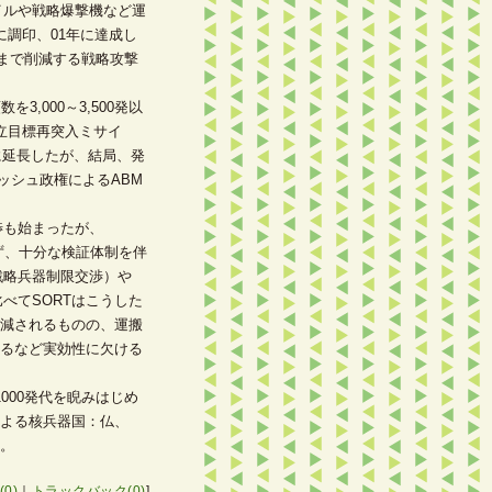
イルや戦略爆撃機など運
)に調印、01年に達成し
00まで削減する戦略攻撃
3,000～3,500発以
立目標再突入ミサイ
に延長したが、結局、発
ッシュ政権によるABM
交渉も始まったが、
せず、十分な検証体制を伴
戦略兵器制限交渉）や
べてSORTはこうした
減されるものの、運搬
るなど実効性に欠ける
000発代を睨みはじめ
による核兵器国：仏、
。
0)
｜
トラックバック(0)
]