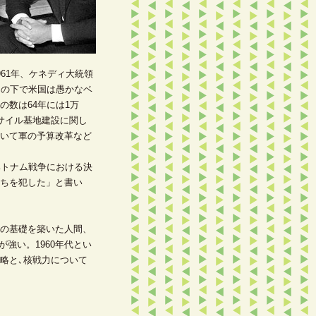
61年、ケネディ大統領
官の下で米国は愚かなベ
数は64年には1万
のミサイル基地建設に関し
いて軍の予算改革など
ベトナム戦争における決
ちを犯した」と書い
の基礎を築いた人間、
が強い。1960年代とい
略と､核戦力について