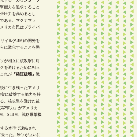
化する
「カウンターフ
撃能力を追求すること
張圧力を高めるとし
である。マクナマラ
メリカ市民はプライバ
イル(ABM)の開発を
らに激化することを懸
ソが相互に核攻撃に対
クを避けるために相互
これが
「確証破壊」
戦
後に生き残ったアメリ
確実に破壊する能力を持
る。核攻撃を受けた後
第2撃力」がアメリカ
M、SLBM、戦略爆撃機
衡する水準で凍結され、
て去った。米ソが互いに