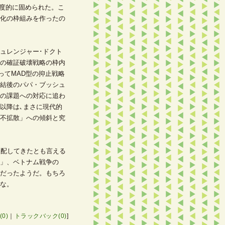
度的に固められた。こ
化の枠組みを作ったの
ュレンジャー･ドクト
の確証破壊戦略の枠内
ってMAD型の抑止戦略
結後のパパ・ブッシュ
の課題への対応に追わ
以降は､まさに現代的
不拡散」への傾斜と究
支配してきたとも言える
」、ベトナム戦争の
だったようだ。もちろ
な。
0)
｜
トラックバック(0)
]