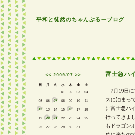
平和と徒然のちゃんぷるーブログ
富士急ハ
<<
2009/07
>>
日
月
火
水
木
金
土
7月19日
01
02
03
04
スに泊まって
07
05
06
08
09
10
11
に富士急ハ
12
16
13
14
15
17
18
行ってきま
20
21
19
22
23
24
25
もドラゴン
26
27
28
29
30
31
めに来たの