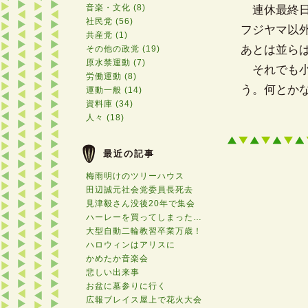
音楽・文化 (8)
連休最終日
社民党 (56)
フジヤマ以
共産党 (1)
あとは並ら
その他の政党 (19)
原水禁運動 (7)
それでも小
労働運動 (8)
う。何とか
運動一般 (14)
資料庫 (34)
人々 (18)
最近の記事
梅雨明けのツリーハウス
田辺誠元社会党委員長死去
見津毅さん没後20年で集会
ハーレーを買ってしまった…
大型自動二輪教習卒業万歳！
ハロウィンはアリスに
かめたか音楽会
悲しい出来事
お盆に墓参りに行く
広報ブレイス屋上で花火大会