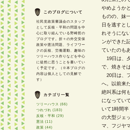
やめようか
このブログについて
ものの、妹
社民党政策審議会のスタッフ
日を逃すと
として反核・平和の問題を中
れそうにな
心に取り組んでいる野崎哲の
ブログです。折々の外交安保
ンができた記
政策や憲法問題、ライフワー
ていたのも
クの反核、労働運動、趣味の
ツリーハウス作りなどを中心
19日は、
に徒然に思うことを書いてい
で、焼きそ
く予定です。（※本ブログの
内容は個人としての見解で
20日は、
す）
へ。以前来た
絶叫系は何も
カテゴリ一覧
になってい
ツリーハウス (66)
いて1時間
つれづれ (183)
反核・平和 (29)
の大型ジェ
憲法 (11)
マ、フジヤ
政策 (44)