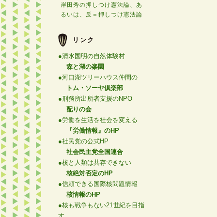
岸田秀の押しつけ憲法論、あ
るいは、反＝押しつけ憲法論
リンク
●清水国明の自然体験村
森と湖の楽園
●河口湖ツリーハウス仲間の
トム・ソーヤ倶楽部
●刑務所出所者支援のNPO
配りの会
●労働を生活を社会を変える
『労働情報』のHP
●社民党の公式HP
社会民主党全国連合
●核と人類は共存できない
核絶対否定のHP
●信頼できる国際核問題情報
核情報のHP
●核も戦争もない21世紀を目指
す