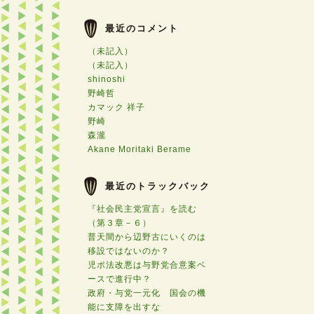
最近のコメント
（未記入）
（未記入）
shinoshi
野崎哲
カマック 祥子
野崎
森瀧
Akane Moritaki Berame
最近のトラックバック
『社会民主党宣言』を読む
（第３章－６）
普天間から辺野古にいくのは
移設ではないのか？
児ポ法改悪は与野党合意案ベ
ースで進行中？
政府・与党一元化 国会の機
能に支障を出すな