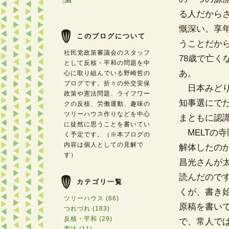
31
る人だから
慨深い。享年
このブログについて
うことだから
社民党政策審議会のスタッフ
78歳で亡く
として反核・平和の問題を中
あ。
心に取り組んでいる野崎哲の
ブログです。折々の外交安保
日本みどり
政策や憲法問題、ライフワー
知事選にで
クの反核、労働運動、趣味の
ツリーハウス作りなどを中心
まともに認
に徒然に思うことを書いてい
MELTの
く予定です。（※本ブログの
内容は個人としての見解で
解体したの
す）
昌光さんが
読んだのです
カテゴリ一覧
くが、書き
ツリーハウス (66)
原稿を書い
つれづれ (183)
反核・平和 (29)
で、常人で