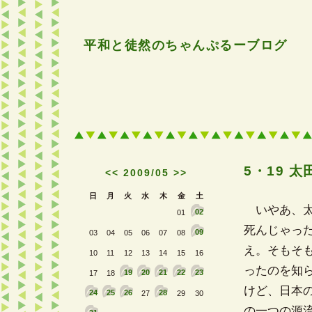
平和と徒然のちゃんぷるーブログ
5・19 
<<
2009/05
>>
日
月
火
水
木
金
土
いやあ、太
02
01
死んじゃっ
09
03
04
05
06
07
08
え。そもそ
10
11
12
13
14
15
16
ったのを知
19
20
21
22
23
17
18
けど、日本
24
25
26
28
27
29
30
の一つの源