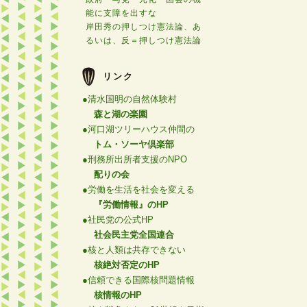
能に支障を出すな
岸田秀の押しつけ憲法論、あ
るいは、反＝押しつけ憲法論
リンク
●清水国明の自然体験村
森と湖の楽園
●河口湖ツリーハウス仲間の
トム・ソーヤ倶楽部
●刑務所出所者支援のNPO
配りの会
●労働を生活を社会を変える
『労働情報』のHP
●社民党の公式HP
社会民主党全国連合
●核と人類は共存できない
核絶対否定のHP
●信頼できる国際核問題情報
核情報のHP