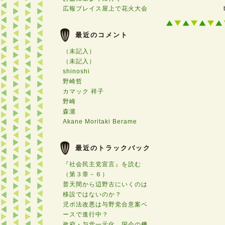
広報ブレイス屋上で花火大会
最近のコメント
（未記入）
（未記入）
shinoshi
野崎哲
カマック 祥子
野崎
森瀧
Akane Moritaki Berame
最近のトラックバック
『社会民主党宣言』を読む
（第３章－６）
普天間から辺野古にいくのは
移設ではないのか？
児ポ法改悪は与野党合意案ベ
ースで進行中？
政府・与党一元化 国会の機