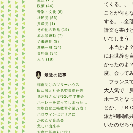
憲法 (11)
てくる」、
政策 (44)
音楽・文化 (8)
ことが何も
社民党 (56)
する。…全
共産党 (1)
論文を書け
その他の政党 (19)
原水禁運動 (7)
いてしまう
労働運動 (8)
本当かよ？
運動一般 (14)
資料庫 (34)
にお世辞を
人々 (18)
かったのよ
度、会って
最近の記事
フランスでは
梅雨明けのツリーハウス
大人気で「反
田辺誠元社会党委員長死去
見津毅さん没後20年で集会
ホースとな
ハーレーを買ってしまった…
とか、ＪＲ
大型自動二輪教習卒業万歳！
ハロウィンはアリスに
派が機関紙
かめたか音楽会
いたのだろ
悲しい出来事
お盆に墓参りに行く